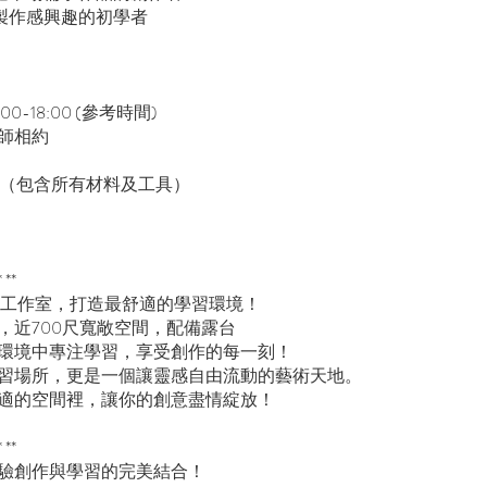
飾製作感興趣的初學者
0-18:00 (參考時間)
師相約
（包含所有材料及工具）
* **
觀塘工作室，打造最舒適的學習環境！
，近700尺寬敞空間，配備露台
環境中專注學習，享受創作的每一刻！
習場所，更是一個讓靈感自由流動的藝術天地。
適的空間裡，讓你的創意盡情綻放！
* **
驗創作與學習的完美結合！