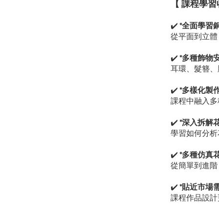
【 課程學習
✔️
*全面學習
從平面到立體
✔️
*多種飾物
耳環、髮簪、
✔️
*多樣化製
課程中融入多
✔️
*深入拆解
學習如何分析
✔️
*多種仿真
從簡單到進階
✔️
*貼近市場
課程作品設計