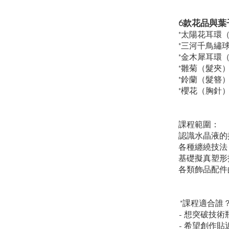
6款花品與葉子
*太陽花耳環
*三河千鳥繡
*金木犀耳環
*雛菊（髮夾
*鈴蘭（髮簪
*櫻花（胸針
課程範圍：
認識水晶液的
各種纏繞技法
基礎擬真塑形
各類飾品配件
*課程適合誰
- 想突破技
- 希望創作