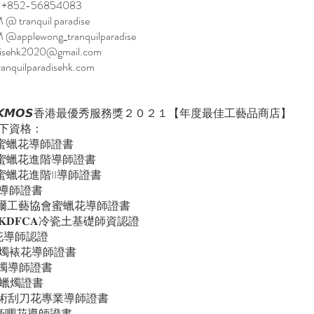
：+852-56854083
@ tranquil paradise
 @applewong_tranquilparadise
adisehk2020@gmail.com
ranquilparadisehk.com
𝙆𝙈𝙊𝙎香港最優秀服務獎２０２１【年度最佳工藝品商店】
下資格：
協會蜜蠟花導師證書
國協會蜜蠟花進階導師證書
協會蜜蠟花進階II導師證書
蠟花導師證書
韓國首爾工藝協會蜜蠟花導師證書
𝐃𝐅𝐂𝐀冷瓷土基礎師資認證
國乾花導師認證
大豆蠟燭裱花導師證書
焙蠟燭導師證書
𝐞 皮革蠟燭證書
蠟燭藝術刮刀花專業導師證書
擴香石膏唧花導師證書