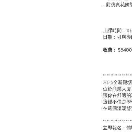
- 對仿真花
上課時間：10:0
日期：可與導
收費： $5400
** ** ** ** ** ** ** *
2026全新
位於商業大廈
讓你在舒適的
這裡不僅是學
在這個溫暖舒
** ** ** ** ** ** ** *
立即報名，體