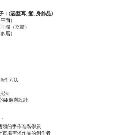
：(涵蓋耳, 髮, 身飾品)
（平面）
球耳環（立體）
（多層）
）
）
）
操作方法
技法
的組裝與設計
？*
術瓶頸的手作進階學員
貼近市場需求作品的創作者