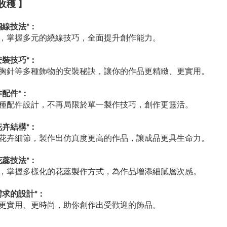
收穫 】
銅線技法*：
，掌握多元的繞線技巧，全面提升創作能力。
安裝技巧*：
胸針等多種飾物的安裝秘訣，讓你的作品更精緻、更實用。
作配件*：
種配件設計，不再局限於單一製作技巧，創作更靈活。
花卉結構*：
花卉細節，製作出仿真度更高的作品，讓成品更具生命力。
花蕊技法*：
，掌握多樣化的花蕊製作方式，為作品增添細膩層次感。
需求的設計*：
更實用、更時尚，助你創作出受歡迎的飾品。